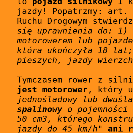
to
pojazd silnikowy
i k
jazdy! Popatrzmy: art. 
Ruchu Drogowym stwierd
się uprawnienia do: 1) 
motorowerem lub pojazde
która ukończyła 18 lat;
pieszych, jazdy wierzch
Tymczasem rower z siln
jest motorower
, który 
jednośladowy lub dwuśl
spalinowy
o pojemności 
50 cm3, którego konstru
jazdy do 45 km/h"
ani r