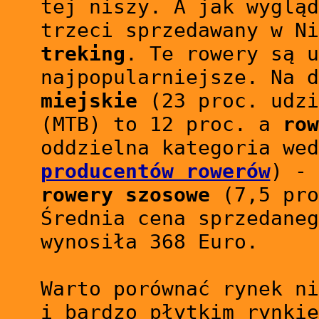
tej niszy. A jak wygląd
trzeci sprzedawany w Ni
treking
. Te rowery są u
najpopularniejsze. Na 
miejskie
(23 proc. udz
(MTB) to 12 proc. a
row
oddzielna kategoria we
producentów rowerów
) - 
rowery szosowe
(7,5 pro
Średnia cena sprzedaneg
wynosiła 368 Euro.
Warto porównać rynek ni
i bardzo płytkim rynkie